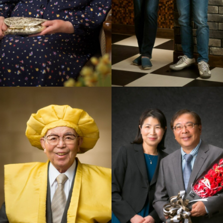
還暦・米寿6
還暦・米寿5