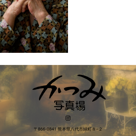
還暦・米寿2
〒866-0841 熊本県八代市緑町８−２